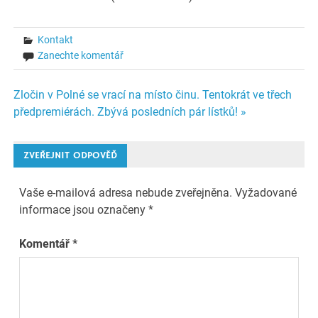
Kontakt
Zanechte komentář
Navigace
Zločin v Polné se vrací na místo činu. Tentokrát ve třech
předpremiérách. Zbývá posledních pár lístků! »
pro
příspěvek
ZVEŘEJNIT ODPOVĚĎ
Vaše e-mailová adresa nebude zveřejněna.
Vyžadované
informace jsou označeny
*
Komentář
*